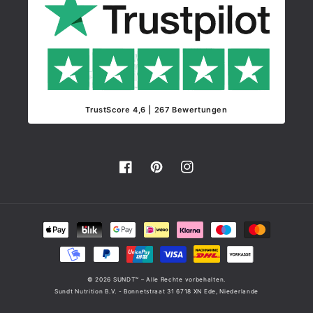
TrustScore 4,6 | 267 Bewertungen
Facebook
Pinterest
Instagram
Zahlungsmethoden
© 2026 SUNDT™ – Alle Rechte vorbehalten.
Sundt Nutrition B.V. - Bonnetstraat 31 6718 XN Ede, Niederlande