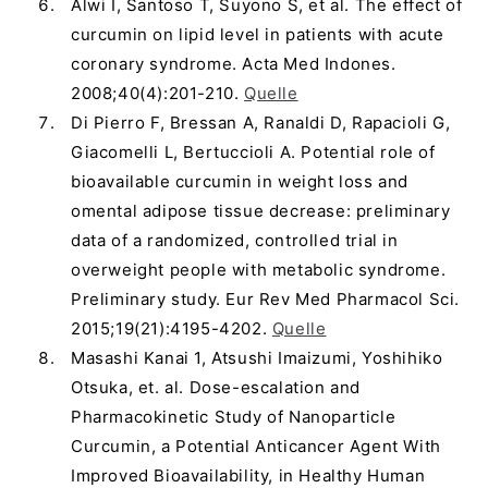
Alwi I, Santoso T, Suyono S, et al. The effect of
curcumin on lipid level in patients with acute
coronary syndrome. Acta Med Indones.
2008;40(4):201-210.
Quelle
Di Pierro F, Bressan A, Ranaldi D, Rapacioli G,
Giacomelli L, Bertuccioli A. Potential role of
bioavailable curcumin in weight loss and
omental adipose tissue decrease: preliminary
data of a randomized, controlled trial in
overweight people with metabolic syndrome.
Preliminary study. Eur Rev Med Pharmacol Sci.
2015;19(21):4195-4202.
Quelle
Masashi Kanai 1, Atsushi Imaizumi, Yoshihiko
Otsuka, et. al. Dose-escalation and
Pharmacokinetic Study of Nanoparticle
Curcumin, a Potential Anticancer Agent With
Improved Bioavailability, in Healthy Human